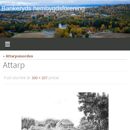
Hoppa
Bankeryds hembygdsförening
till
innehållet
« Attarpsmorden
Attarp
Full storlek är
pixlar
300 × 207