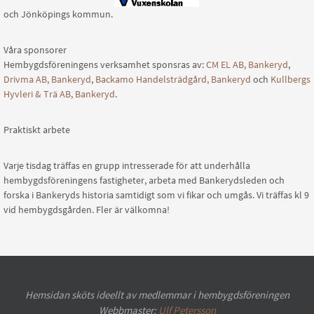
och Jönköpings kommun.
Våra sponsorer
Hembygdsföreningens verksamhet sponsras av:
CM EL AB, Bankeryd
,
Drivma AB, Bankeryd
,
Backamo Handelsträdgård, Bankeryd
och
Kullbergs
Hyvleri & Trä AB, Bankeryd
.
Praktiskt arbete
Varje tisdag träffas en grupp intresserade för att underhålla
hembygdsföreningens fastigheter, arbeta med Bankerydsleden och
forska i Bankeryds historia samtidigt som vi fikar och umgås. Vi träffas kl 9
vid hembygdsgården. Fler är välkomna!
Hemsidan sköts ideellt av medlemmar i hembygdsföreningen
Webbmaster:
Ulf Petersson