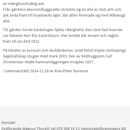
en månghundraårig ask.
Från gårdens ekonomibyggnader sträckte sig en allé av lind, alm och
ask ända fram till Granbäcks ägor, där allén förenade sig med Målskogs
allé.
Till gården hörde backstugan Sjöbo i Berghalla. Den siste fast boende
var fiskaren Karl Elis Zackridsson. Han bodde där ensam och väglös
fram till sin död 1912.
På initiativ av konsuln och skofabrikören Josef Eklöf, köpte Jönköpings
Segelsällskap stugan med mark 1915. Den av bildhuggaren Carl
Christensen ritade hamnanläggningen invigdes 1927.
/ sammanställt 2014-11-28 av Klas-Peter Suneson
Kontakt
Ordförande Magnus Thorell, tel 070 309 19 13. Hembygdsföreningens BG