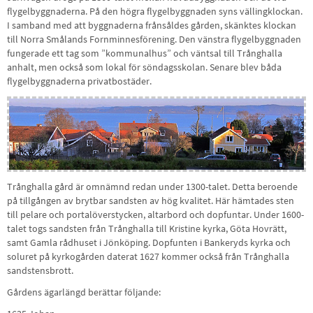
flygelbyggnaderna. På den högra flygelbyggnaden syns vällingklockan.
I samband med att byggnaderna frånsåldes gården, skänktes klockan
till Norra Smålands Fornminnesförening. Den vänstra flygelbyggnaden
fungerade ett tag som ”kommunalhus” och väntsal till Trånghalla
anhalt, men också som lokal för söndagsskolan. Senare blev båda
flygelbyggnaderna privatbostäder.
Trånghalla gård är omnämnd redan under 1300-talet. Detta beroende
på tillgången av brytbar sandsten av hög kvalitet. Här hämtades sten
till pelare och portalöverstycken, altarbord och dopfuntar. Under 1600-
talet togs sandsten från Trånghalla till Kristine kyrka, Göta Hovrätt,
samt Gamla rådhuset i Jönköping. Dopfunten i Bankeryds kyrka och
soluret på kyrkogården daterat 1627 kommer också från Trånghalla
sandstensbrott.
Gårdens ägarlängd berättar följande: