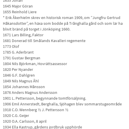
1635 Johan
1645 Major Göran
1655 Reinhold Liere
* Erik Åkerhielm skrev en historisk roman 1909, om ”Jungfru Gertrud
Håkansdotter”, en häxa som bodde på Trånghalla gård och som lär ha
blivit bränd på torget i Jönköping 1660.
1671 Lars Billing, Faktor
1681 Donerad till Smålands Kavalleri regemente
1773 Olof
1785 G. Aderbrant
1791 Gustav Bergman
1804 Nils Björkman, Hovrättsassessor
1820 Per Nyander
1846 G.F. Dahlgren
1849 Nils Magnus Åhl
1854 Johannes Månsson
1876 Anders Magnus Andersson
1901 L. Pettersson, begynnande tomtförsäljning.
1906 Emil Annerstedt, Berghalla, Sjöhagen blev sommarstugeområde
1918 C.O. Wennberg ½ J. Pettersson ½
1920 C.G. Geijer
1920 O.A. Carlsson, 8 april
1934 Ella Kastrup, gårdens jordbruk upphörde