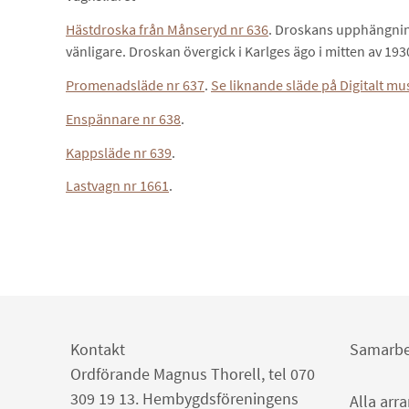
Hästdroska från Månseryd nr 636
. Droskans upphängnin
vänligare. Droskan övergick i Karlges ägo i mitten av 19
Promenadsläde nr 637
.
Se liknande släde på Digitalt m
Enspännare nr 638
.
Kappsläde nr 639
.
Lastvagn nr 1661
.
Kontakt
Samarbe
Ordförande Magnus Thorell, tel 070
309 19 13. Hembygdsföreningens
Alla arr