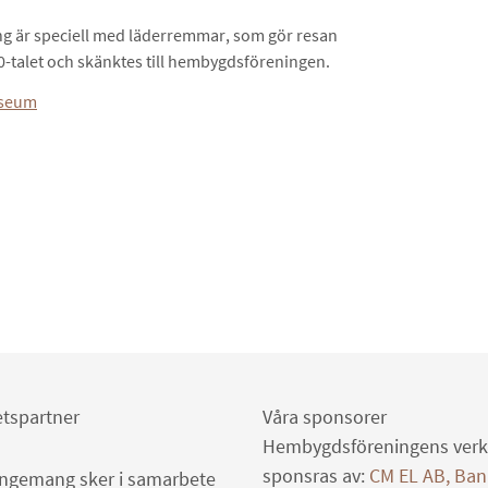
g är speciell med läderremmar, som gör resan
30-talet och skänktes till hembygdsföreningen.
useum
tspartner
Våra sponsorer
Hembygdsföreningens ver
sponsras av:
CM EL AB, Ban
angemang sker i samarbete