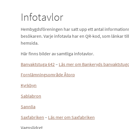
Infotavlor
Hembygdsföreningen har satt upp ett antal informationsta
besökaren. Varje infotavla har en QR-kod, som länkar ti
hemsida.
Här finns bilder av samtliga infotavlor.
Banvaktstuga 642
–
Läs mer om Bankeryds banvaktstug
Fornlämningsområde Åtorp
Kyrkbyn
Sablabron
Sannlia
Saxfabriken
–
Läs mer om Saxfabriken
Vagnslidret