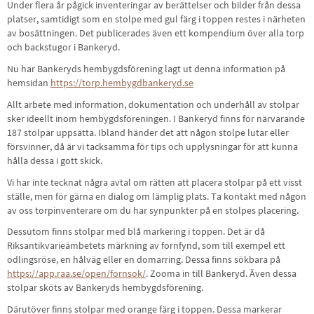
Under flera år pågick inventeringar av berättelser och bilder från dessa
platser, samtidigt som en stolpe med gul färg i toppen restes i närheten
av bosättningen. Det publicerades även ett kompendium över alla torp
och backstugor i Bankeryd.
Nu har Bankeryds hembygdsförening lagt ut denna information på
hemsidan
https://torp.hembygdbankeryd.se
Allt arbete med information, dokumentation och underhåll av stolpar
sker ideellt inom hembygdsföreningen. I Bankeryd finns för närvarande
187 stolpar uppsatta. Ibland händer det att någon stolpe lutar eller
försvinner, då är vi tacksamma för tips och upplysningar för att kunna
hålla dessa i gott skick.
Vi har inte tecknat några avtal om rätten att placera stolpar på ett visst
ställe, men för gärna en dialog om lämplig plats. Ta kontakt med någon
av oss torpinventerare om du har synpunkter på en stolpes placering.
Dessutom finns stolpar med blå markering i toppen. Det är då
Riksantikvarieämbetets märkning av fornfynd, som till exempel ett
odlingsröse, en hålväg eller en domarring. Dessa finns sökbara på
https://app.raa.se/open/fornsok/
. Zooma in till Bankeryd. Även dessa
stolpar sköts av Bankeryds hembygdsförening.
Därutöver finns stolpar med orange färg i toppen. Dessa markerar