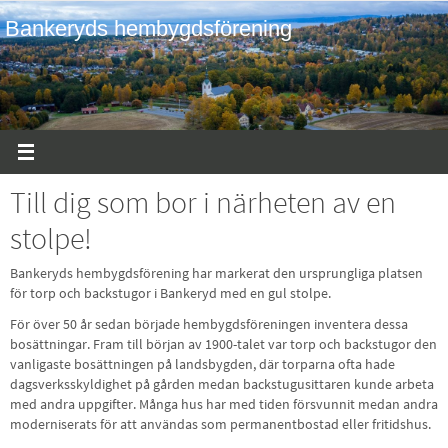
Hoppa
Bankeryds hembygdsförening
till
innehållet
Till dig som bor i närheten av en
stolpe!
Bankeryds hembygdsförening har markerat den ursprungliga platsen
för torp och backstugor i Bankeryd med en gul stolpe.
För över 50 år sedan började hembygdsföreningen inventera dessa
bosättningar. Fram till början av 1900-talet var torp och backstugor den
vanligaste bosättningen på landsbygden, där torparna ofta hade
dagsverksskyldighet på gården medan backstugusittaren kunde arbeta
med andra uppgifter. Många hus har med tiden försvunnit medan andra
moderniserats för att användas som permanentbostad eller fritidshus.