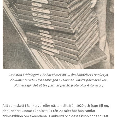
Det stod i tidningen. Här har vi mer än 20 års händelser i Bankeryd
dokumenterade. Och samlingen av Gunnar Ekholtz pärmar växer.
Numera går det åt två pärmar per år. (Foto: Rolf Antonsson)
Allt som skett i Bankeryd, eller nästan allt, från 1920 och fram till nu,
det känner Gunnar Ekholtz till. Från 20-talet har han samlat
tidningsklipp om skeendena i Bankeryd och dessa klipp finns snyggt