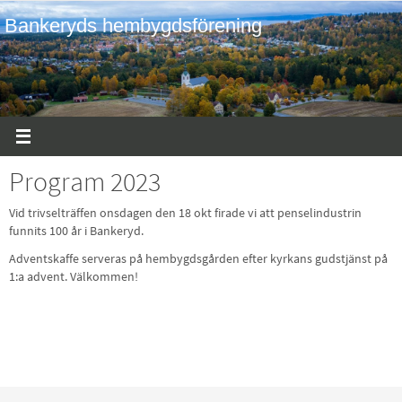
Hoppa
Bankeryds hembygdsförening
till
innehållet
Program 2023
Vid trivselträffen onsdagen den 18 okt firade vi att penselindustrin
funnits 100 år i Bankeryd.
Adventskaffe serveras på hembygdsgården efter kyrkans gudstjänst på
1:a advent. Välkommen!