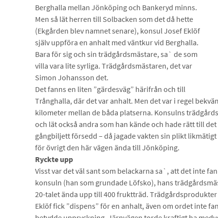
Berghalla mellan Jönköping och Bankeryd minns.
Men så lät herren till Solbacken som det då hette
(Ekgården blev namnet senare), konsul Josef Eklöf
själv uppföra en anhalt med väntkur vid Berghalla.
Bara för sig och sin trädgårdsmästare, sa` de som
villa vara lite syrliga. Trädgårdsmästaren, det var
Simon Johansson det.
Det fanns en liten ”gärdesväg” härifrån och till
Trånghalla, där det var anhalt. Men det var i regel bekvä
kilometer mellan de båda platserna. Konsulns trädgårds
och lät också andra som han kände och hade rätt till d
gångbiljett försedd – då jagade vakten sin plikt likmäti
för övrigt den här vägen ända till Jönköping.
Ryckte upp
Visst var det väl sant som belackarna sa`, att det inte fa
konsuln (han som grundade Löfsko), hans trädgårdsmä
20-talet ända upp till 400 fruktträd. Trädgårdsprodukter
Eklöf fick ”dispens” för en anhalt, även om ordet inte fa
betydde uppryckning. Järnvägen torde kraftigt ha medver