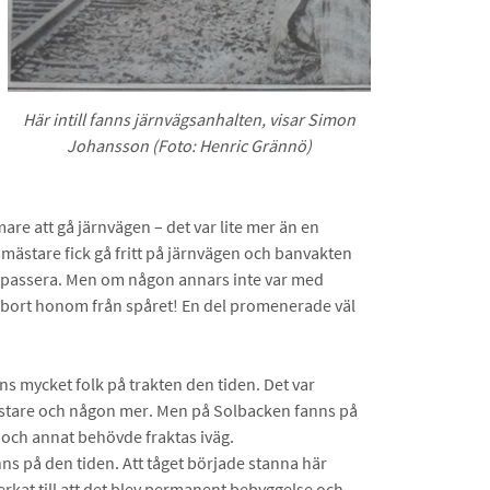
Här intill fanns järnvägsanhalten, visar Simon
Johansson (Foto: Henric Grännö)
mare att gå järnvägen – det var lite mer än en
mästare fick gå fritt på järnvägen och banvakten
et passera. Men om någon annars inte var med
gt bort honom från spåret! En del promenerade väl
nns mycket folk på trakten den tiden. Det var
stare och någon mer. Men på Solbacken fanns på
 och annat behövde fraktas iväg.
nns på den tiden. Att tåget började stanna här
kat till att det blev permanent bebyggelse och